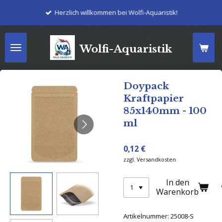
Zum
Herzlich willkommen bei Wolfi-Aquaristik!
Hauptinhalt
springen
Wolfi-Aquaristik
Doypack
Kraftpapier
85x140mm - 100
ml
0,12 €
zzgl. Versandkosten
In den
Warenkorb
Artikelnummer:
25008-S