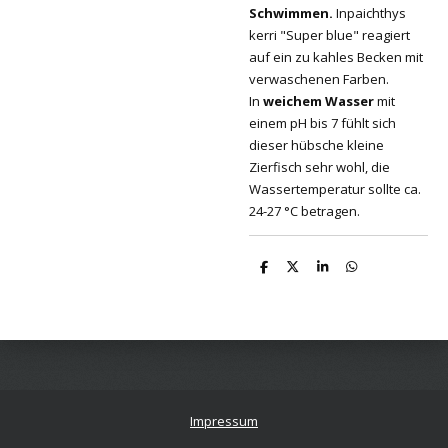
Schwimmen.
Inpaichthys
kerri "Super blue" reagiert
auf ein zu kahles Becken mit
verwaschenen Farben.
In
weichem Wasser
mit
einem pH bis 7 fühlt sich
dieser hübsche kleine
Zierfisch sehr wohl, die
Wassertemperatur sollte ca.
24-27 °C betragen.
T
T
T
T
e
e
e
e
i
i
i
i
l
l
l
l
e
e
e
e
n
n
n
n
Impressum