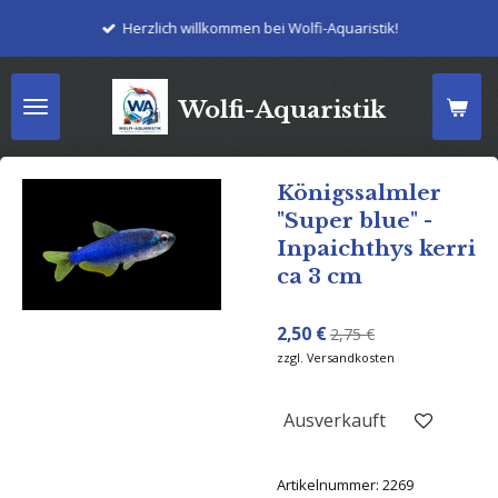
Zum
Herzlich willkommen bei Wolfi-Aquaristik!
Hauptinhalt
springen
Wolfi-Aquaristik
Königssalmler
"Super blue" -
Inpaichthys kerri
ca 3 cm
2,50 €
2,75 €
zzgl. Versandkosten
Ausverkauft
Artikelnummer:
2269