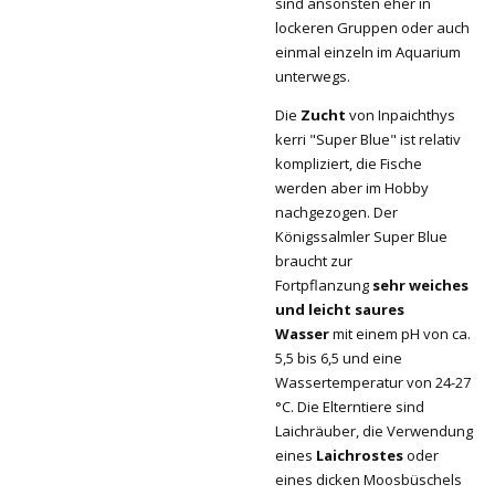
sind ansonsten eher in
lockeren Gruppen oder auch
einmal einzeln im Aquarium
unterwegs.
Die
Zucht
von Inpaichthys
kerri "Super Blue" ist relativ
kompliziert, die Fische
werden aber im Hobby
nachgezogen. Der
Königssalmler Super Blue
braucht zur
Fortpflanzung
sehr weiches
und leicht saures
Wasser
mit einem pH von ca.
5,5 bis 6,5 und eine
Wassertemperatur von 24-27
°C. Die Elterntiere sind
Laichräuber, die Verwendung
eines
Laichrostes
oder
eines dicken Moosbüschels