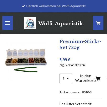
Zum
Herzlich willkommen bei Wolfi-Aquaristik!
Hauptinhalt
springen
Wolfi-Aquaristik
Premium-Sticks-
Set 7x5g
5,99 €
zzgl. Versandkosten
In den
Warenkorb
Artikelnummer:
8010-S
Das Futter-Set enthält: