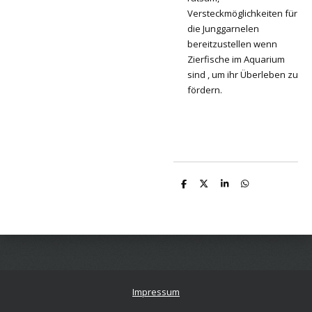
Versteckmöglichkeiten für
die Junggarnelen
bereitzustellen wenn
Zierfische im Aquarium
sind , um ihr Überleben zu
fördern.
T
T
T
T
e
e
e
e
i
i
i
i
l
l
l
l
e
e
e
e
n
n
n
n
Impressum