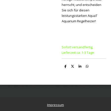
herrscht, und entscheiden
Sie sich für diesen
leistungsstarken AquaT
Aquarium Regelheizer!
Sofort versandfertig,
Lieferzeit ca. 1-3 Tage
T
T
T
T
e
e
e
e
i
i
i
i
l
l
l
l
e
e
e
e
n
n
n
n
Impressum