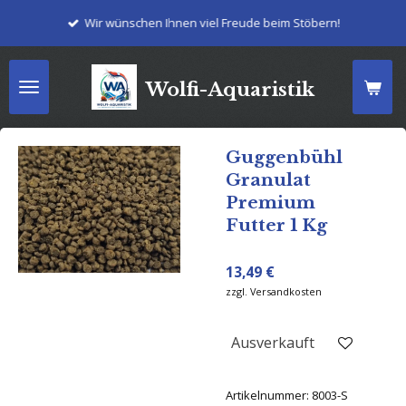
Zum
Wir wünschen Ihnen viel Freude beim Stöbern!
Hauptinhalt
springen
Wolfi-Aquaristik
Guggenbühl
Granulat
Premium
Futter 1 Kg
13,49 €
zzgl. Versandkosten
Ausverkauft
Artikelnummer:
8003-S