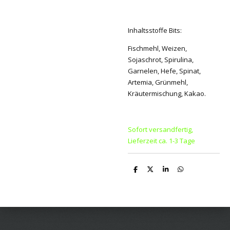
Inhaltsstoffe Bits:
Fischmehl, Weizen,
Sojaschrot, Spirulina,
Garnelen, Hefe, Spinat,
Artemia, Grünmehl,
Kräutermischung, Kakao.
Sofort versandfertig,
Lieferzeit ca. 1-3 Tage
T
T
T
T
e
e
e
e
i
i
i
i
l
l
l
l
e
e
e
e
n
n
n
n