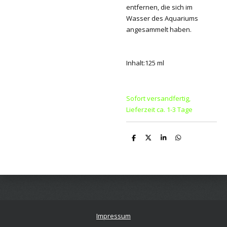
entfernen, die sich im
Wasser des Aquariums
angesammelt haben.
Inhalt:125 ml
Sofort versandfertig,
Lieferzeit ca. 1-3 Tage
T
T
T
T
e
e
e
e
i
i
i
i
l
l
l
l
e
e
e
e
n
n
n
n
Impressum