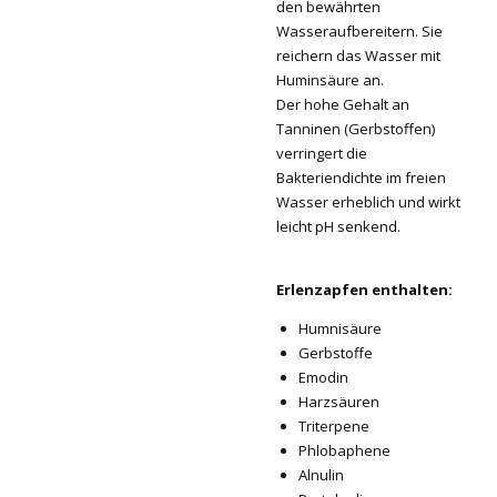
den bewährten
Wasseraufbereitern. Sie
reichern das Wasser mit
Huminsäure an.
Der hohe Gehalt an
Tanninen (Gerbstoffen)
verringert die
Bakteriendichte im freien
Wasser erheblich und wirkt
leicht pH senkend.
Erlenzapfen enthalten:
Humnisäure
Gerbstoffe
Emodin
Harzsäuren
Triterpene
Phlobaphene
Alnulin