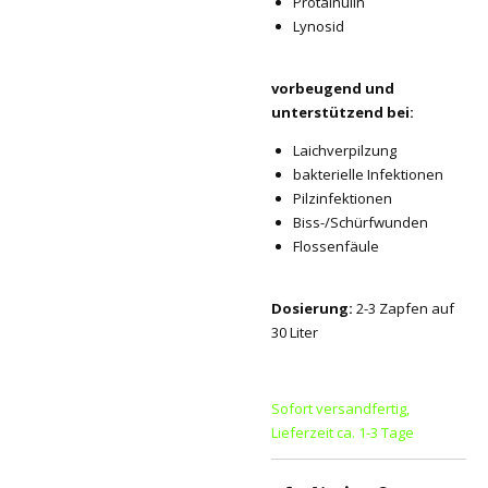
Protalnulin
Lynosid
vorbeugend und
unterstützend bei:
Laichverpilzung
bakterielle Infektionen
Pilzinfektionen
Biss-/Schürfwunden
Flossenfäule
Dosierung:
2-3 Zapfen auf
30 Liter
Sofort versandfertig,
Lieferzeit ca. 1-3 Tage