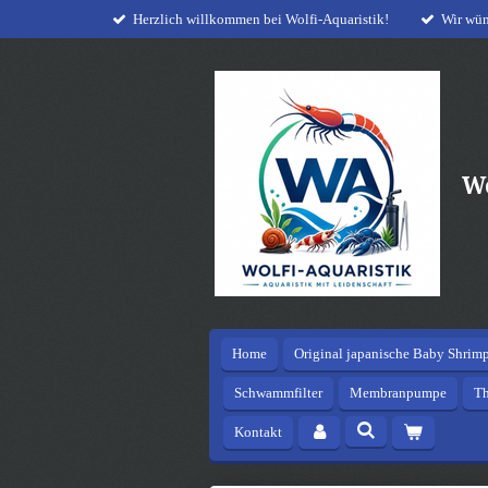
Herzlich willkommen bei Wolfi-Aquaristik!
Wir wün
Zum
Hauptinhalt
springen
Wo
Home
Original japanische Baby Shrimp
Schwammfilter
Membranpumpe
T
Kontakt