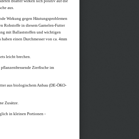
deten Blätter wirken sich positiv auf die
sche aus.
ugende Wirkung gegen Häutungsproblemen
en Rohstoffe in diesem Garnelen-Futter
ung mit Ballaststoffen und wichtigen
ks haben einen Durchmesser von ca. 4mm
ets leicht brechen.
d pflanzenfressende Zierfische im
ter aus biologischem Anbau (DE-ÖKO-
ne Zusätze.
ich in kleinen Portionen -