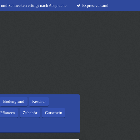
 und Schnecken erfolgt nach Absprache.
Expressversand
Bodengrund
Kescher
Pflanzen
Zubehör
Gutschein