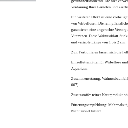
gesundheitsfördernd. Die hier verwen
Verdauung Ihrer Garnelen und Zierfi
Ein weiterer Effekt ist eine vorbe
von Wirbellosen. Die rein pflanzlich
garantieren eine artgerechte Versorg
Vitaminen. Diese Walnussblatt-Stic
und variable Länge von 1 bis 2 cm.
Zum Portionieren lassen sich die Pell
Einzelfuttermittel für Wirbellose un
Aquarium.
Zusammensetzung: Walnussbaumblät
007)
Zusatzstoffe: reines Naturprodukt oh
Fütterungsempfehlung: Mehrmals tägl
Nicht zuviel füttern!