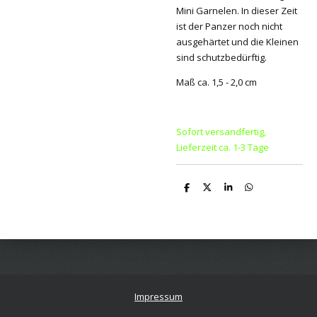
Mini Garnelen. In dieser Zeit
ist der Panzer noch nicht
ausgehärtet und die Kleinen
sind schutzbedürftig.
Maß ca. 1,5 - 2,0 cm
Sofort versandfertig,
Lieferzeit ca. 1-3 Tage
T
T
T
T
e
e
e
e
i
i
i
i
l
l
l
l
e
e
e
e
n
n
n
n
Impressum