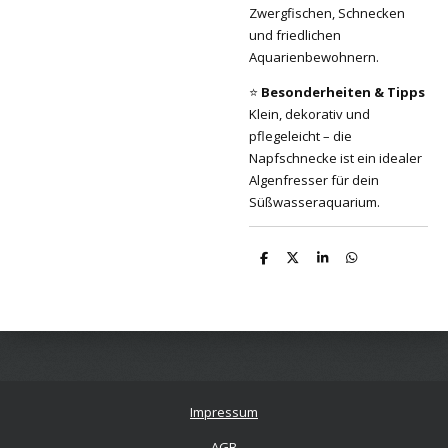
Zwergfischen, Schnecken
und friedlichen
Aquarienbewohnern.
⭐
Besonderheiten & Tipps
Klein, dekorativ und
pflegeleicht – die
Napfschnecke ist ein idealer
Algenfresser für dein
Süßwasseraquarium.
T
T
T
T
e
e
e
e
i
i
i
i
l
l
l
l
e
e
e
e
n
n
n
n
Impressum
AGB