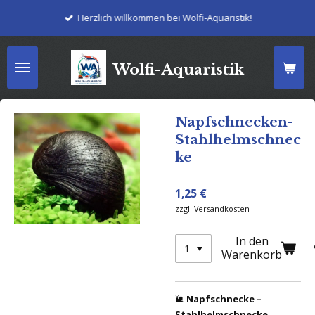
Zum
Herzlich willkommen bei Wolfi-Aquaristik!
Hauptinhalt
springen
Wolfi-Aquaristik
Napfschnecken-
Stahlhelmschnec
ke
1,25 €
zzgl. Versandkosten
In den
Warenkorb
🐌
Napfschnecke –
Stahlhelmschnecke